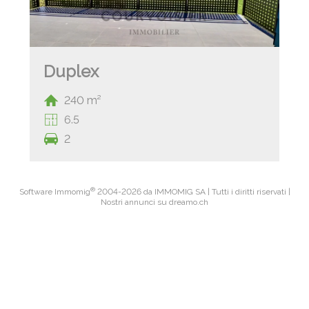
Duplex
240 m²
6.5
2
®
Software Immomig
2004-2026 da IMMOMIG SA | Tutti i diritti riservati |
Nostri annunci su
dreamo.ch