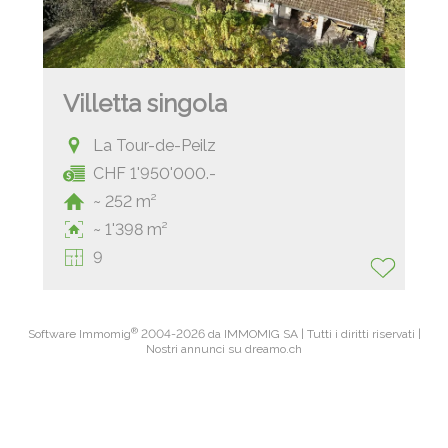
Villetta singola
La Tour-de-Peilz
CHF 1'950'000.-
~ 252 m²
~ 1'398 m²
9
®
Software Immomig
2004-2026 da IMMOMIG SA | Tutti i diritti riservati |
Nostri annunci su
dreamo.ch