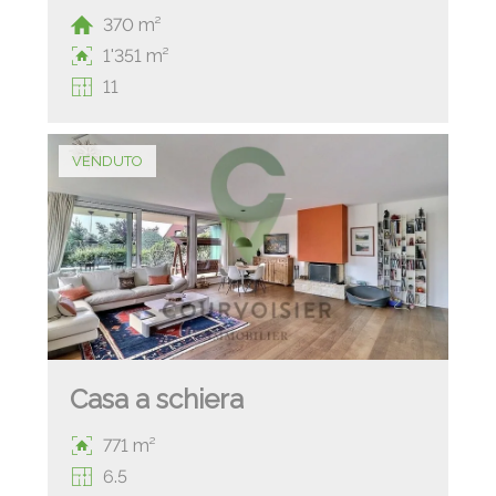
370 m²
1'351 m²
11
VENDUTO
Casa a schiera
771 m²
6.5