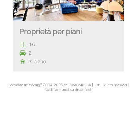
Proprietà per piani
4.5
2
2° piano
®
Software Immomig
2004-2026 da IMMOMIG SA | Tutti i diritti riservati |
Nostri annunci su
dreamo.ch