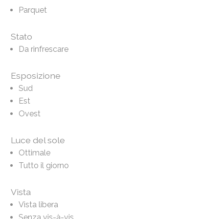
Parquet
Stato
Da rinfrescare
Esposizione
Sud
Est
Ovest
Luce del sole
Ottimale
Tutto il giorno
Vista
Vista libera
Senza vis-à-vis