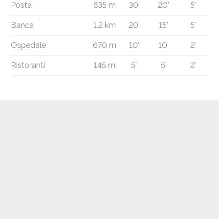
Posta
835 m
30'
20'
5'
Banca
1.2 km
20'
15'
5'
Ospedale
670 m
10'
10'
2'
Ristoranti
145 m
5'
5'
2'