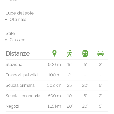
Luce del sole
Ottimale
Stile
Classico
Distanze
Stazione
600 m
15'
5'
3'
Trasporti pubblici
100 m
2'
-
-
Scuola primaria
1.02 km
25'
20'
5'
Scuola secondaria
500 m
10'
5'
2'
Negozi
1.15 km
20'
20'
5'