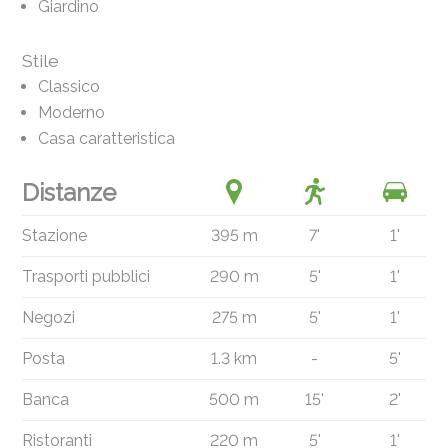
Giardino
Stile
Classico
Moderno
Casa caratteristica
Distanze
Stazione
395 m
7'
1'
Trasporti pubblici
290 m
5'
1'
Negozi
275 m
5'
1'
Posta
1.3 km
-
5'
Banca
500 m
15'
2'
Ristoranti
220 m
5'
1'