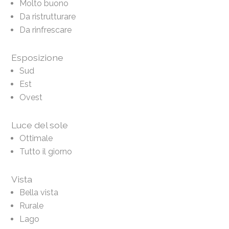
Molto buono
Da ristrutturare
Da rinfrescare
Esposizione
Sud
Est
Ovest
Luce del sole
Ottimale
Tutto il giorno
Vista
Bella vista
Rurale
Lago