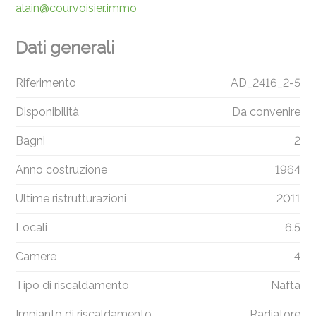
alain@courvoisier.immo
Dati generali
Riferimento
AD_2416_2-5
Disponibilità
Da convenire
Bagni
2
Anno costruzione
1964
Ultime ristrutturazioni
2011
Locali
6.5
Camere
4
Tipo di riscaldamento
Nafta
Impianto di riscaldamento
Radiatore