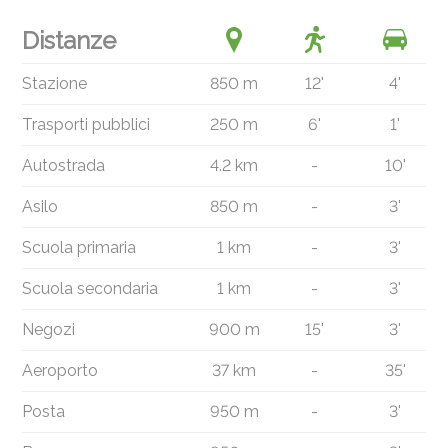
Distanze
Stazione
850 m
12'
4'
Trasporti pubblici
250 m
6'
1'
Autostrada
4.2 km
-
10'
Asilo
850 m
-
3'
Scuola primaria
1 km
-
3'
Scuola secondaria
1 km
-
3'
Negozi
900 m
15'
3'
Aeroporto
37 km
-
35'
Posta
950 m
-
3'