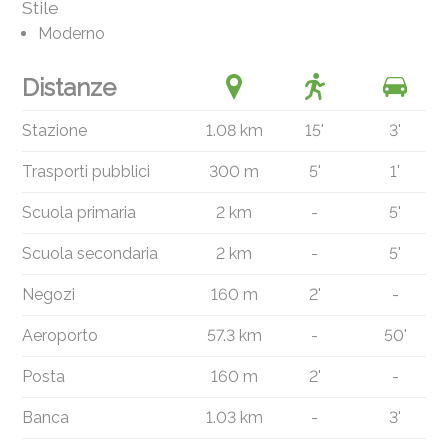
Stile
Moderno
Distanze
Stazione
1.08 km
15'
3'
Trasporti pubblici
300 m
5'
1'
Scuola primaria
2 km
-
5'
Scuola secondaria
2 km
-
5'
Negozi
160 m
2'
-
Aeroporto
57.3 km
-
50'
Posta
160 m
2'
-
Banca
1.03 km
-
3'