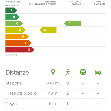
Distanze
Stazione
448 m
9'
-
-
Trasporti pubblici
43 m
2'
-
-
Negozi
16 m
1'
-
-