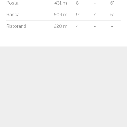
Posta
431 m
8'
-
6'
Banca
504 m
9'
7'
5'
Ristoranti
220 m
4'
-
-