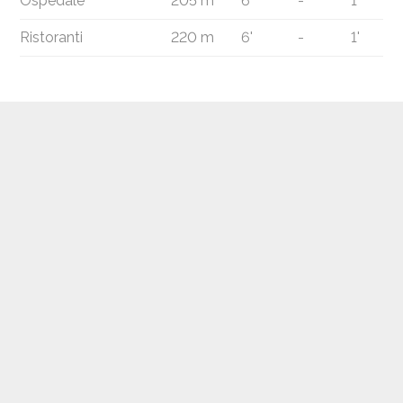
Ospedale
205 m
6'
-
1'
Ristoranti
220 m
6'
-
1'