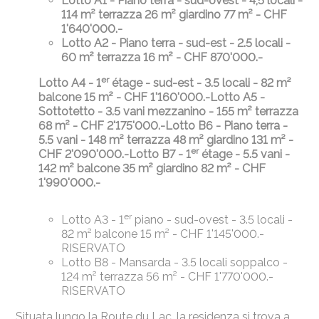
Lotto A1 - Piano terra - sud-ovest - 4,5 locali -
114 m² terrazza 26 m² giardino 77 m² - CHF
1'640'000.-
Lotto A2 - Piano terra - sud-est - 2.5 locali -
60 m² terrazza 16 m² - CHF 870'000.-
er
Lotto A4 - 1
étage - sud-est - 3.5 locali - 82 m²
balcone 15 m² - CHF 1'160'000.-
Lotto A5 -
Sottotetto - 3.5 vani mezzanino - 155 m² terrazza
68 m² - CHF 2'175'000.-
Lotto B6 - Piano terra -
5.5 vani - 148 m² terrazza 48 m² giardino 131 m² -
er
CHF 2'090'000.-
Lotto B7 - 1
étage - 5.5 vani -
142 m² balcone 35 m² giardino 82 m² - CHF
1'990'000.-
er
Lotto A3 - 1
piano - sud-ovest - 3.5 locali -
82 m² balcone 15 m² - CHF 1'145'000.-
RISERVATO
Lotto B8 - Mansarda - 3.5 locali soppalco -
124 m² terrazza 56 m² - CHF 1'770'000.-
RISERVATO
Situata lungo la Route du Lac, la residenza si trova a