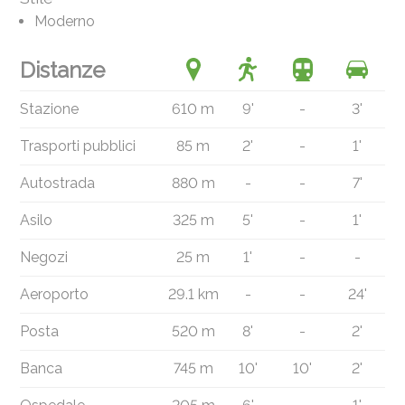
Moderno
Distanze
Stazione
610 m
9'
-
3'
Trasporti pubblici
85 m
2'
-
1'
Autostrada
880 m
-
-
7'
Asilo
325 m
5'
-
1'
Negozi
25 m
1'
-
-
Aeroporto
29.1 km
-
-
24'
Posta
520 m
8'
-
2'
Banca
745 m
10'
10'
2'