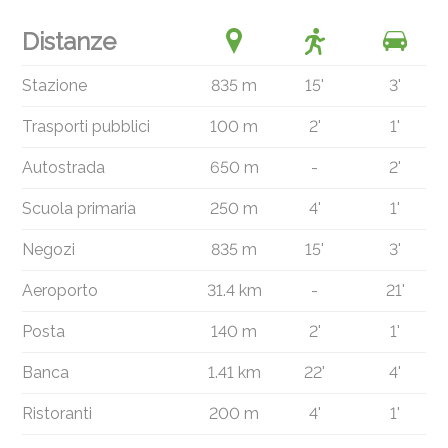
Distanze
Stazione
835 m
15'
3'
Trasporti pubblici
100 m
2'
1'
Autostrada
650 m
-
2'
Scuola primaria
250 m
4'
1'
Negozi
835 m
15'
3'
Aeroporto
31.4 km
-
21'
Posta
140 m
2'
1'
Banca
1.41 km
22'
4'
Ristoranti
200 m
4'
1'