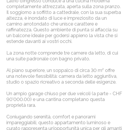
L’atrio d’ingresso conduce a una cucina moderna
completamente attrezzata, aperta sulla zona pranzo.
Il soggiorno a soffitto a cattedrale, con la sua superba
altezza, è inondato di luce e impreziosito da un
camino arrotondato che unisce carattere e
raffinatezza. Questo ambiente di punta si affaccia su
un balcone ideale per godersi appieno la vista che si
estende davanti ai vostri occhi.
La zona notte comprende tre camere da letto, di cui
una suite padronale con bagno privato.
Al piano superiore, un soppalco di circa 30 m² offre
una notevole flessibilità: camera da letto aggiuntiva,
studio o spazio ricreativo a seconda delle esigenze.
Un ampio garage chiuso per due veicoli (a parte - CHF
90'000.00) e una cantina completano questa
proprietà rara.
Coniugando serenità, comfort e panorami
impareggiabili, questo appartamento luminoso e
curato rappresenta un’opportunità unica per gli amanti