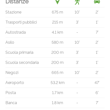
Distanze
Stazione
675 m
10'
2'
Trasporti pubblici
215 m
3'
1'
Autostrada
4.1 km
-
7'
Asilo
580 m
10'
2'
Scuola primaria
200 m
3'
1'
Scuola secondaria
200 m
3'
1'
Negozi
665 m
10'
2'
Aeroporto
53.2 km
-
47'
Posta
1.7 km
-
6'
Banca
1.8 km
-
7'