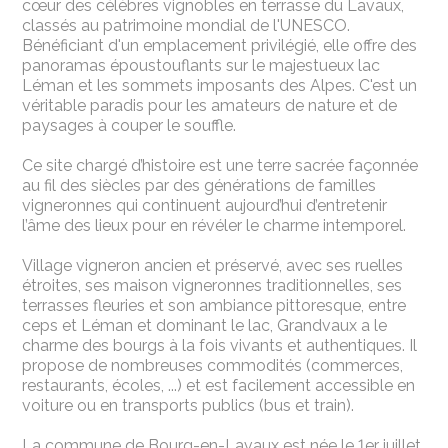
cœur des célèbres vignobles en terrasse du Lavaux,
classés au patrimoine mondial de l'UNESCO.
Bénéficiant d'un emplacement privilégié, elle offre des
panoramas époustouflants sur le majestueux lac
Léman et les sommets imposants des Alpes. C'est un
véritable paradis pour les amateurs de nature et de
paysages à couper le souffle.
Ce site chargé d’histoire est une terre sacrée façonnée
au fil des siècles par des générations de familles
vigneronnes qui continuent aujourd’hui d’entretenir
l’âme des lieux pour en révéler le charme intemporel.
Village vigneron ancien et préservé, avec ses ruelles
étroites, ses maison vigneronnes traditionnelles, ses
terrasses fleuries et son ambiance pittoresque, entre
ceps et Léman et dominant le lac, Grandvaux a le
charme des bourgs à la fois vivants et authentiques. Il
propose de nombreuses commodités (commerces,
restaurants, écoles, ...) et est facilement accessible en
voiture ou en transports publics (bus et train).
La commune de Bourg-en-Lavaux est née le 1er juillet