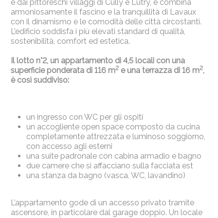
e dai pittoreschi villaggi di Cully e Lutry, e combina
armoniosamente il fascino e la tranquillità di Lavaux
con il dinamismo e le comodità delle città circostanti.
L’edificio soddisfa i più elevati standard di qualità,
sostenibilità, comfort ed estetica.
Il lotto n°2, un appartamento di 4,5 locali con una
2
2
superficie ponderata di 116 m
e una terrazza di 16 m
,
è così suddiviso:
un ingresso con WC per gli ospiti
un accogliente open space composto da cucina
completamente attrezzata e luminoso soggiorno,
con accesso agli esterni
una suite padronale con cabina armadio e bagno
due camere che si affacciano sulla facciata est
una stanza da bagno (vasca, WC, lavandino)
L’appartamento gode di un accesso privato tramite
ascensore, in particolare dal garage doppio. Un locale