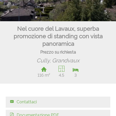
Nel cuore del Lavaux, superba
promozione di standing con vista
panoramica
Prezzo su richiesta
Cully,
Grandvaux
116 m²
4.5
3
Contattaci
Documentazione PDF