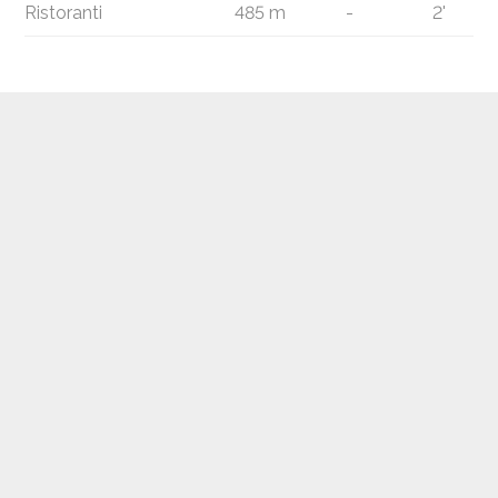
Ristoranti
485 m
-
2'