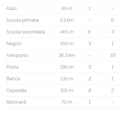
Asilo
65 m
1'
-
Scuola primaria
2.3 km
-
6'
Scuola secondaria
465 m
6'
3'
Negozi
160 m
3'
1'
Aeroporto
36.3 km
-
33'
Posta
280 m
3'
1'
Banca
135 m
2'
1'
Ospedale
515 m
8'
2'
Ristoranti
70 m
1'
-
®
Software Immomig
2004-2026 da IMMOMIG SA | Tutti i diritti riservati |