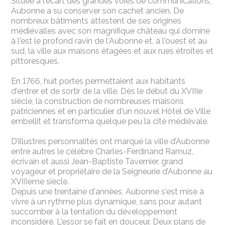
Située à l'écart des grandes voies de communications,
Aubonne a su conserver son cachet ancien. De
nombreux bâtiments attestent de ses origines
médiévalles avec
son magnifique château
qui domine
à l'est le profond ravin de l'Aubonne et, à l'ouest et au
sud, la ville aux maisons étagées et aux rues étroites et
pittoresques.
En 1766, huit portes permettaient aux habitants
d'entrer et de sortir de la ville. Dès le début du XVIIIe
siècle, la construction de nombreuses maisons
patriciennes et en particulier d'un nouvel Hôtel de Ville
embellit et transforma quelque peu la cité médiévale.
D’illustres personnalités ont marqué la ville d’Aubonne
entre autres le célèbre Charles-Ferdinand Ramuz,
écrivain et aussi Jean-Baptiste Tavernier, grand
voyageur et propriétaire de la Seigneurie d’Aubonne au
XVIIIème siècle.
Depuis une trentaine d'années, Aubonne s'est mise à
vivre à un rythme plus dynamique, sans pour autant
succomber à la tentation du développement
inconsidéré. L'essor se fait en douceur. Deux plans de