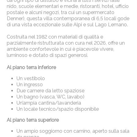
da ogni tipo di disturbo e vicina a tutti i servizi (asili
nido, scuole elementari e medie, ristoranti, hotel, ufficio
postale e alcuni negozi, tra cui un supermercato
Denner), questa villa contemporanea di 6,5 locali gode
di una vista eccezionale sulle Alpi e sul Lago Lemano.
Costruita nel 1982 con materiali di qualità e
parzialmente ristrutturata con cura nel 2026, offre un
ambiente confortevole in cui è piacevole vivere,
luminoso e dotato di spazi generosi.
Al piano terra inferiore
Un vestibolo
Un ingresso
Due camere da letto spaziose
Un bagno (vasca, WC, lavabo)
Un’ampia cantina/lavanderia
Un locale tecnico/spazio disponibile
Al piano terra superiore
Un ampio soggiorno con camino, aperto sulla sala