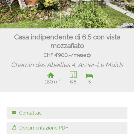
Casa indipendente di 6,5 con vista
mozzafiato
CHF 4'900.-/mese
Chemin des Abeilles 4,
Arzier-Le Muids
~ 180 m²
6.5
5
Contattaci
Documentazione PDF