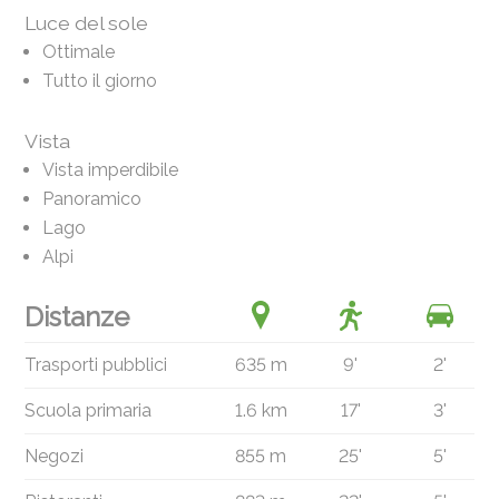
Luce del sole
Ottimale
Tutto il giorno
Vista
Vista imperdibile
Panoramico
Lago
Alpi
Distanze
Trasporti pubblici
635 m
9'
2'
Scuola primaria
1.6 km
17'
3'
Negozi
855 m
25'
5'