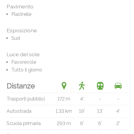
Pavimento
Piastrelle
Esposizione
Sud
Luce del sole
Favorevole
Tutto il giorno
Distanze
Trasporti pubblici
172 m
4'
-
-
Autostrada
1.33 km
19'
13'
4'
Scuola primaria
293 m
6'
6'
2'