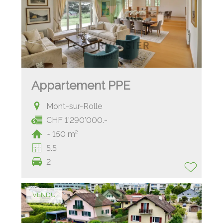
Appartement PPE
Mont-sur-Rolle
CHF 1'290'000.-
~ 150 m²
5.5
2
VENDU