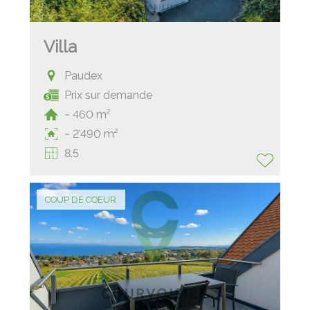
Villa
Paudex
Prix sur demande
~ 460 m²
~ 2'490 m²
8.5
COUP DE COEUR