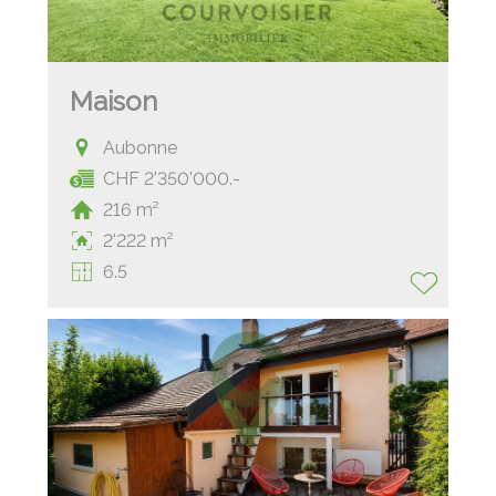
Maison
Aubonne
CHF 2'350'000.-
216 m²
2'222 m²
6.5