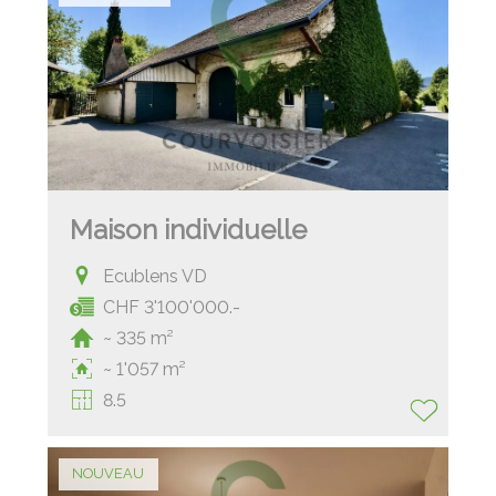
Maison individuelle
Ecublens VD
CHF 3'100'000.-
~ 335 m²
~ 1'057 m²
8.5
NOUVEAU