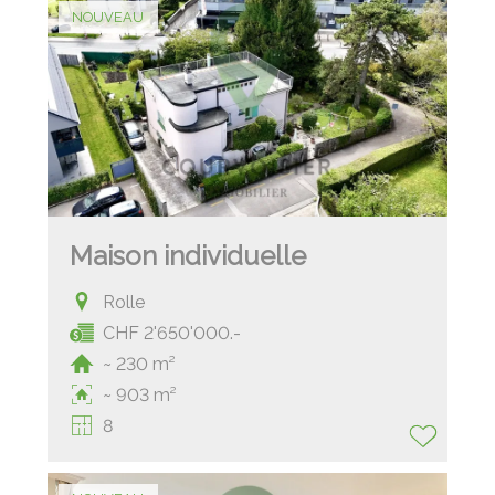
NOUVEAU
Maison individuelle
Rolle
CHF 2'650'000.-
~ 230 m²
~ 903 m²
8