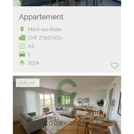
Appartement
Mont-sur-Rolle
CHF 2'160'000.-
4.5
2
2024
VUE LAC