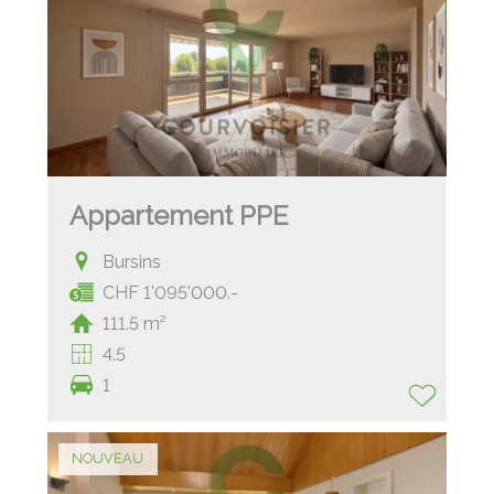
Appartement PPE
Bursins
CHF 1'095'000.-
111.5 m²
4.5
1
NOUVEAU