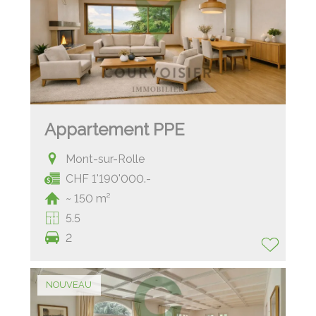
Appartement PPE
Mont-sur-Rolle
CHF 1'190'000.-
~ 150 m²
5.5
2
NOUVEAU