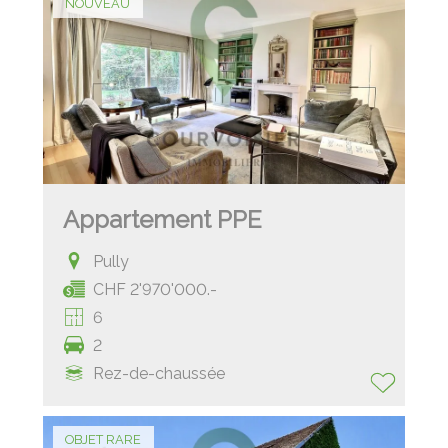
NOUVEAU
Appartement PPE
Pully
CHF 2'970'000.-
6
2
Rez-de-chaussée
OBJET RARE