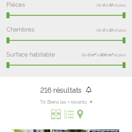
Pièces
De
0
à
10
et plus
Chambres
De
0
à
10
et plus
Surface habitable
De
0 m²
à
500 m²
et plus
216
résultats
Tri:
Biens les + récents