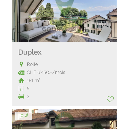
Duplex
Rolle
CHF 6'450.-/mois
181 m²
5
2
LOUÉ