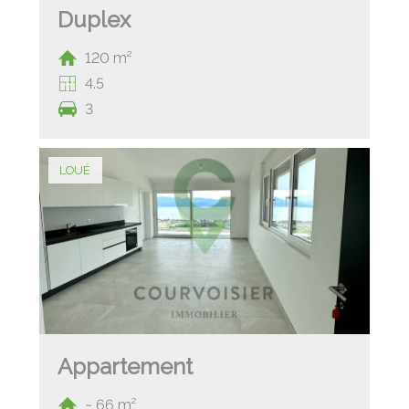
Duplex
120 m²
4.5
3
LOUÉ
Appartement
~ 66 m²