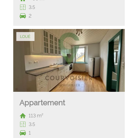
3.5
2
LOUÉ
Appartement
113 m²
3.5
1