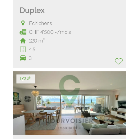
Duplex
Echichens
CHF 4'500.-/mois
120 m²
4.5
3
LOUÉ