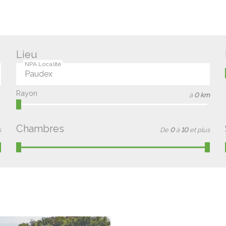
Lieu
NPA Localité
Rayon
à
0 km
Chambres
s
De
0
à
10
et plus