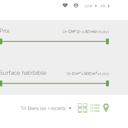
CHF
FR
Prix
De
CHF 0.-
à
50 mio
et plus
Surface habitable
De
0 m²
à
500 m²
et plus
Tri:
Biens les + récents