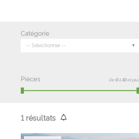
Catégorie
-- Sélectionner --
Pièces
De
0
à
10
et plu
1
résultats