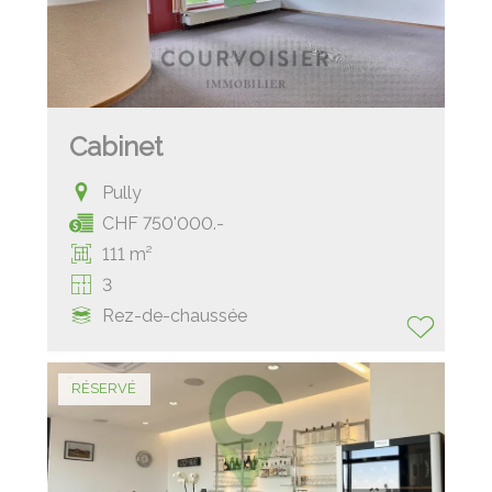
Cabinet
Pully
CHF 750'000.-
111 m²
3
Rez-de-chaussée
RÉSERVÉ