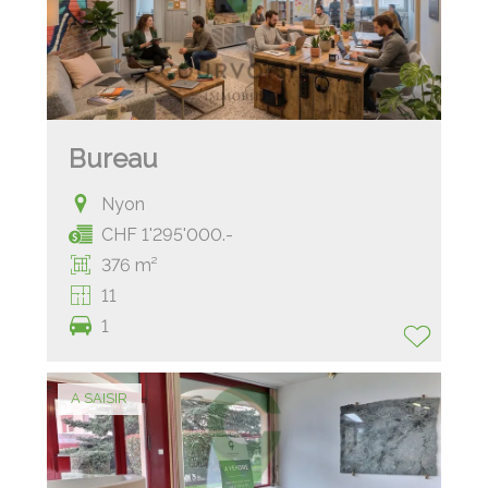
Bureau
Nyon
CHF 1'295'000.-
376 m²
11
1
A SAISIR