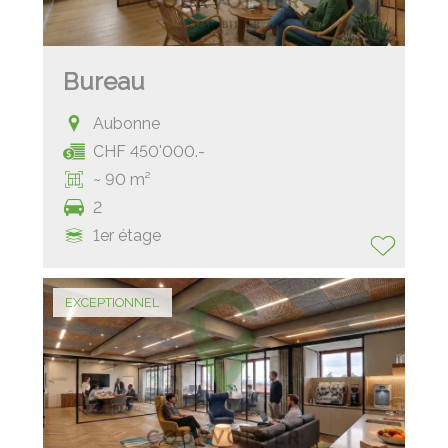
Bureau
Aubonne
CHF 450'000.-
~ 90 m²
2
1er étage
EXCEPTIONNEL