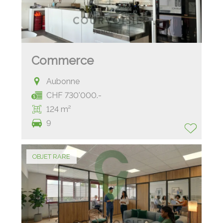
Commerce
Aubonne
CHF 730'000.-
124 m²
9
OBJET RARE