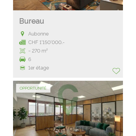
Bureau
Aubonne
CHF 1'150'000.-
~ 270 m²
6
1er étage
OPPORTUNITÉ