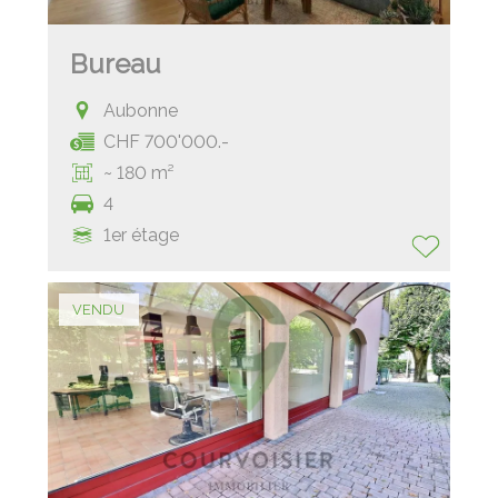
Bureau
Aubonne
CHF 700'000.-
~ 180 m²
4
1er étage
VENDU