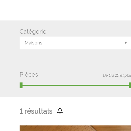
Catégorie
Maisons
Pièces
De
0
à
10
et plu
1
résultats