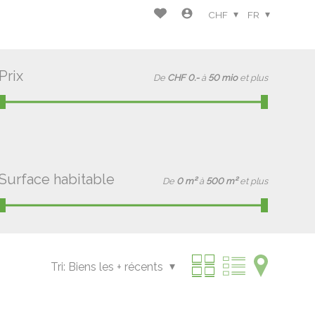
CHF
FR
Prix
De
CHF 0.-
à
50 mio
et plus
Surface habitable
De
0 m²
à
500 m²
et plus
Tri:
Biens les + récents