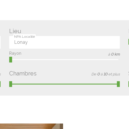
Lieu
NPA Localité
Rayon
à
0 km
Chambres
s
De
0
à
10
et plus