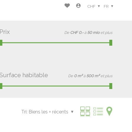
CHF
FR
Prix
De
CHF 0.-
à
50 mio
et plus
Surface habitable
De
0 m²
à
500 m²
et plus
Tri:
Biens les + récents