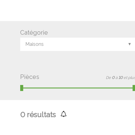
Catégorie
Maisons
Pièces
De
0
à
10
et plu
0
résultats