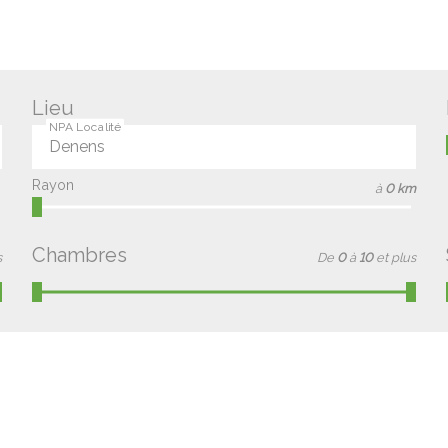
Lieu
NPA Localité
Rayon
à
0 km
Chambres
s
De
0
à
10
et plus