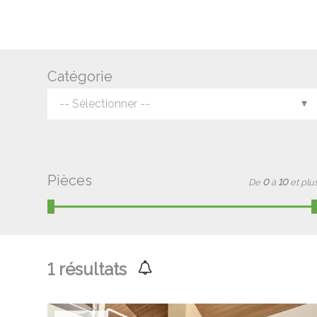
Catégorie
-- Sélectionner --
Pièces
De
0
à
10
et plu
1
résultats