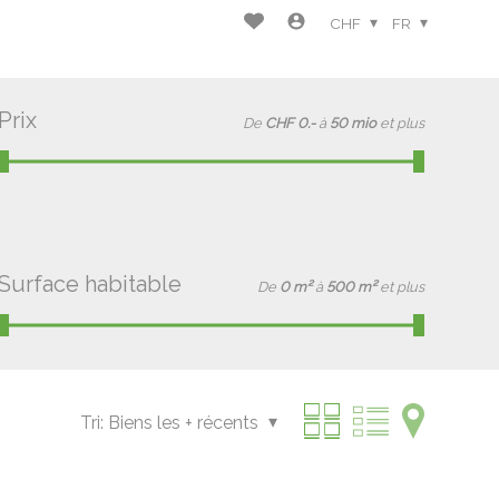
CHF
FR
Prix
De
CHF 0.-
à
50 mio
et plus
Surface habitable
De
0 m²
à
500 m²
et plus
Tri:
Biens les + récents