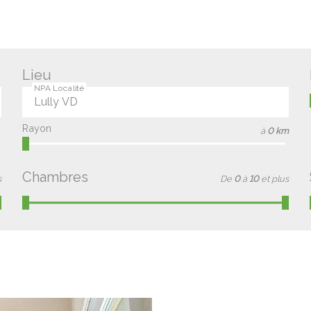
Lieu
NPA Localité
Rayon
à
0 km
Chambres
s
De
0
à
10
et plus