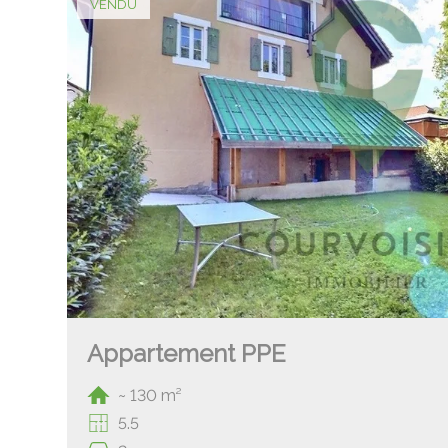
VENDU
Appartement PPE
~ 130 m²
5.5