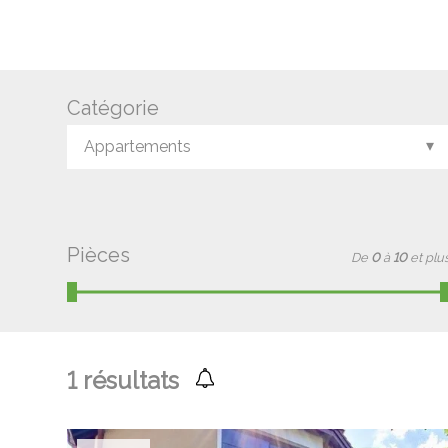
Catégorie
Appartements
Pièces
De
0
à
10
et plu
1
résultats