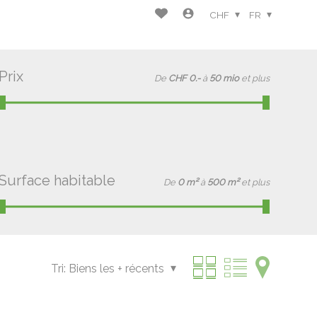
CHF
FR
Prix
De
CHF 0.-
à
50 mio
et plus
Surface habitable
De
0 m²
à
500 m²
et plus
Tri:
Biens les + récents