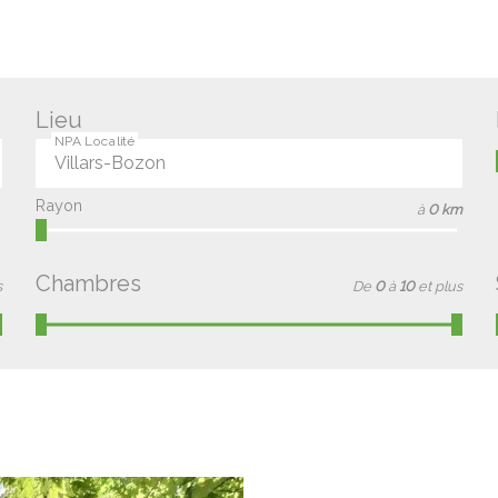
Lieu
NPA Localité
Rayon
à
0 km
Chambres
s
De
0
à
10
et plus