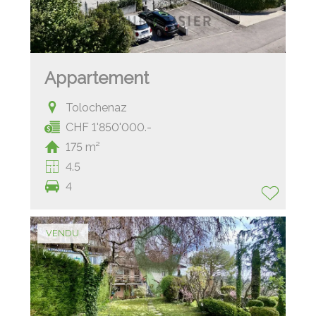
Appartement
Tolochenaz
CHF 1'850'000.-
175 m²
4.5
4
VENDU