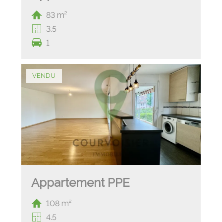
83 m²
3.5
1
VENDU
Appartement PPE
108 m²
4.5