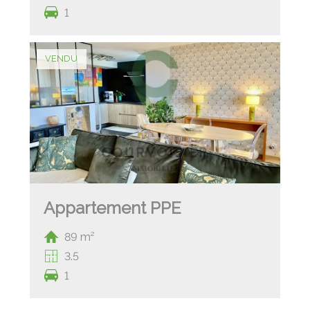
1
VENDU
Appartement PPE
89 m²
3.5
1