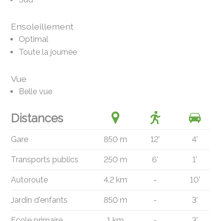
Ensoleillement
Optimal
Toute la journée
Vue
Belle vue
Distances
Gare
850 m
12'
4'
Transports publics
250 m
6'
1'
Autoroute
4.2 km
-
10'
Jardin d'enfants
850 m
-
3'
Ecole primaire
1 km
-
3'