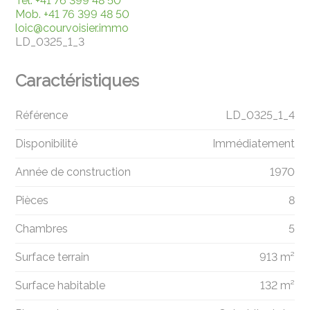
Tél.
+41 76 399 48 50
Mob.
+41 76 399 48 50
loic@courvoisier.immo
LD_0325_1_3
Caractéristiques
Référence
LD_0325_1_4
Disponibilité
Immédiatement
Année de construction
1970
Pièces
8
Chambres
5
Surface terrain
913 m²
Surface habitable
132 m²