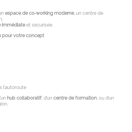
 un
espace de co‑working moderne
, un centre de
m.
ve immédiate
et sécurisée.
eu pour votre concept
s l’autoroute
d’un
hub collaboratif
, d’un
centre de formation
, ou d’un
ion.