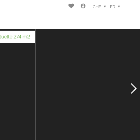
CHF
FR
rtuelle 274 m2