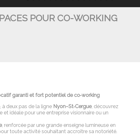
SPACES POUR CO-WORKING
atif garanti et fort potentiel de co‑working
e
, à deux pas de la ligne
Nyon–St‑Cergue
, découvrez
et idéale pour une entreprise visionnaire ou un
e
, renforcée par une grande enseigne lumineuse en
pour toute activité souhaitant accroître sa notoriété.