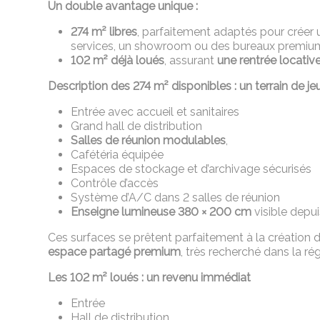
Un double avantage unique :
274 m² libres
, parfaitement adaptés pour créer
services, un showroom ou des bureaux premiu
102 m² déjà loués
, assurant
une rentrée locati
Description des 274 m² disponibles : un terrain de j
Entrée avec accueil et sanitaires
Grand hall de distribution
Salles de réunion modulables
,
Cafétéria équipée
Espaces de stockage et d’archivage sécurisés
Contrôle d’accès
Système d’A/C dans 2 salles de réunion
Enseigne lumineuse 380 × 200 cm
visible depui
Ces surfaces se prêtent parfaitement à la création 
espace partagé premium
, très recherché dans la rég
Les 102 m² loués : un revenu immédiat
Entrée
Hall de distribution