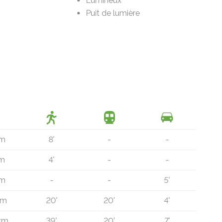
Lumineux
Puit de lumière
 m
8'
-
-
 m
4'
-
-
km
-
-
5'
km
20'
20'
4'
 km
39'
20'
7'