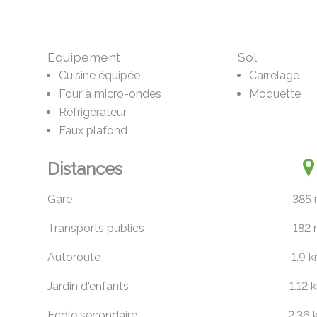
Equipement
Sol
Cuisine équipée
Carrelage
Four à micro-ondes
Moquette
Réfrigérateur
Faux plafond
Distances
Gare
385
Transports publics
182
Autoroute
1.9 
Jardin d'enfants
1.12 
Ecole secondaire
2.36