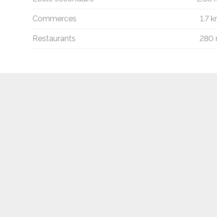
Commerces
1.7 
Restaurants
280