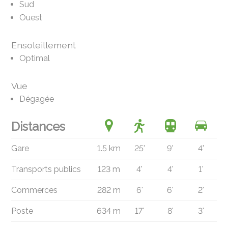
Sud
Ouest
Ensoleillement
Optimal
Vue
Dégagée
Distances
Gare
1.5 km
25'
9'
4'
Transports publics
123 m
4'
4'
1'
Commerces
282 m
6'
6'
2'
Poste
634 m
17'
8'
3'