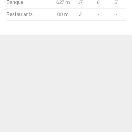
Banque
627 m
17'
8'
3'
Restaurants
80 m
2'
-
-