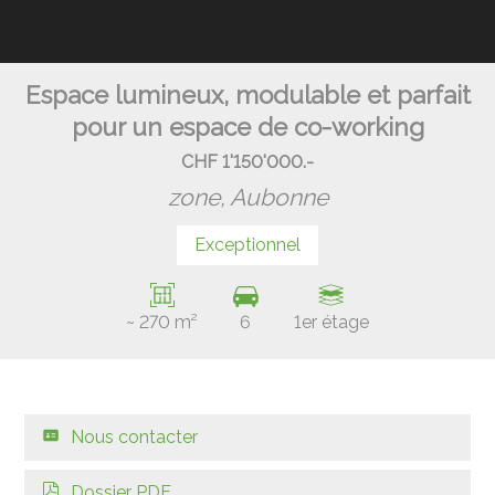
Espace lumineux, modulable et parfait
pour un espace de co-working
CHF 1'150'000.-
zone,
Aubonne
Exceptionnel
~ 270 m²
6
1er étage
Nous contacter
Dossier PDF