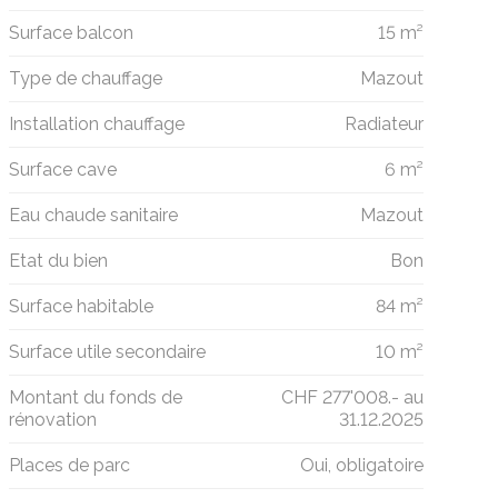
Surface balcon
15 m²
Type de chauffage
Mazout
Installation chauffage
Radiateur
Surface cave
6 m²
Eau chaude sanitaire
Mazout
Etat du bien
Bon
Surface habitable
84 m²
Surface utile secondaire
10 m²
Montant du fonds de
CHF 277'008.- au
rénovation
31.12.2025
Places de parc
Oui, obligatoire