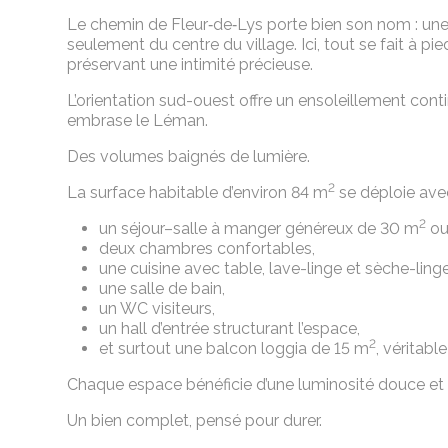
Le chemin de Fleur‑de‑Lys porte bien son nom : une
seulement du centre du village. Ici, tout se fait à p
préservant une intimité précieuse.
L’orientation sud-ouest offre un ensoleillement conti
embrase le Léman.
Des volumes baignés de lumière.
2
La surface habitable d’environ 84 m
se déploie avec 
2
un séjour–salle à manger généreux de 30 m
ouv
deux chambres confortables,
une cuisine avec table, lave-linge et sèche-lin
une salle de bain,
un WC visiteurs,
un hall d’entrée structurant l’espace,
2
et surtout une balcon loggia de 15 m
, véritab
Chaque espace bénéficie d’une luminosité douce et c
Un bien complet, pensé pour durer.