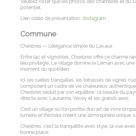
Veuillez noter que les photos des chambres et du sa
potentiel.
Lien vidéo de présentation :
Instagram
Commune
Chexbres — L’élégance simple du Lavaux
Entre lac et vignobles, Chexbres offre ce charme rar
lieu privilégié. Le village domine le Léman avec u
moment du quotidien.
Ici, les ruelles tranquilles, les terrasses de vignes
composent un cadre de vie chaleureux, authentique, o
Chexbres séduit par son équilibre : la beauté du pay
directe avec Lausanne, Vevey et les grands axes.
C’est un village où l’on profite d’un art de vivre simple
lumière et l’histoire créent une atmosphère unique, s
Chexbres, c’est la tranquillité avec style, la vue ave
bonne place.