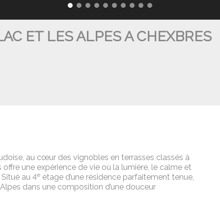
LAC ET LES ALPES A CHEXBRES
vaudoise, au cœur des vignobles en terrasses classés à
offre une expérience de vie où la lumière, le calme et
e
Situé au 4
étage d’une résidence parfaitement tenue,
es Alpes dans une composition d’une douceur