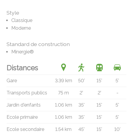
Style
Classique
Moderne
Standard de construction
Minergie®
Distances
Gare
3.39 km
50'
15'
5'
Transports publics
75 m
2'
2'
-
Jardin d'enfants
1.06 km
35'
15'
5'
Ecole primaire
1.06 km
35'
15'
5'
Ecole secondaire
1.54 km
45'
15'
10'