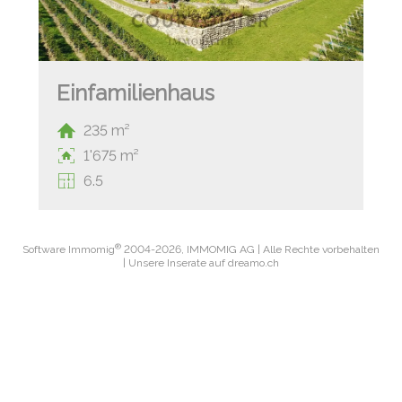
Einfamilienhaus
235 m²
1'675 m²
6.5
®
Software Immomig
2004-2026, IMMOMIG AG | Alle Rechte vorbehalten
| Unsere Inserate auf
dreamo.ch