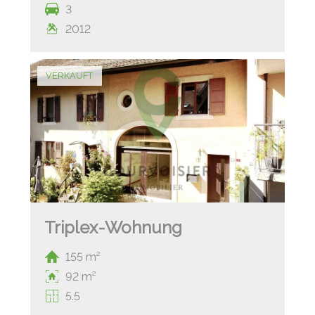
3
2012
VERKAUFT
Triplex-Wohnung
155 m²
92 m²
5.5