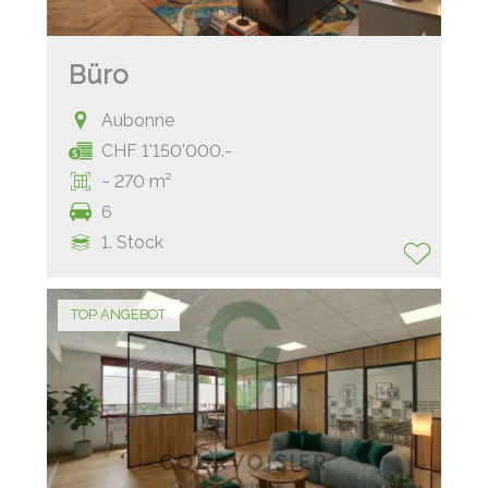
Büro
Aubonne
CHF 1'150'000.-
~ 270 m²
6
1. Stock
TOP ANGEBOT