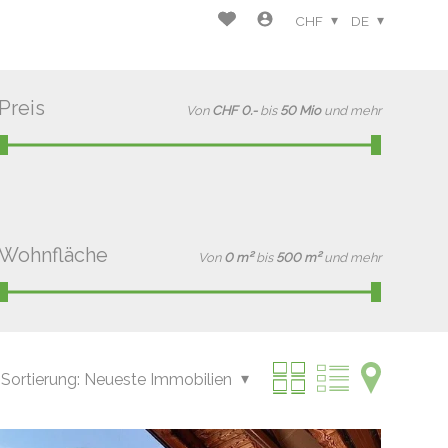
CHF
DE
Preis
Von
CHF 0.-
bis
50 Mio
und mehr
Wohnfläche
Von
0 m²
bis
500 m²
und mehr
Sortierung:
Neueste Immobilien