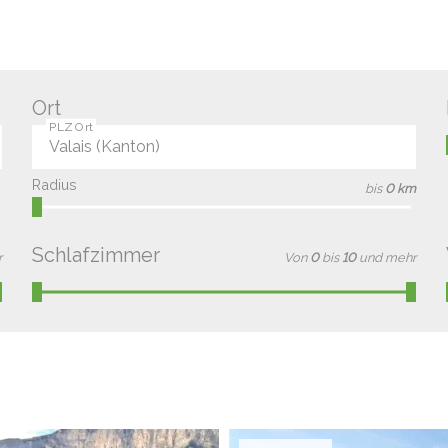
Ort
PLZ Ort
Radius
bis
0 km
Schlafzimmer
r
Von
0
bis
10
und mehr