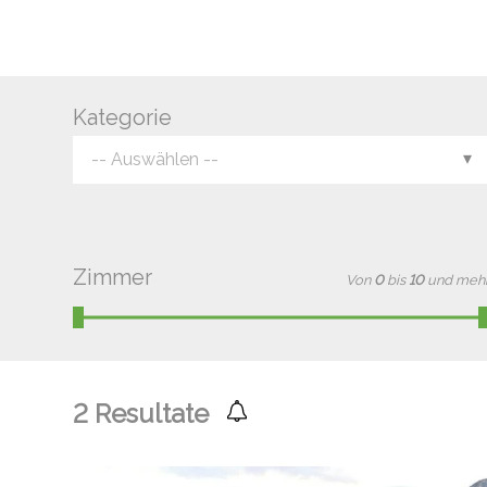
Kategorie
-- Auswählen --
Zimmer
Von
0
bis
10
und meh
2
Resultate