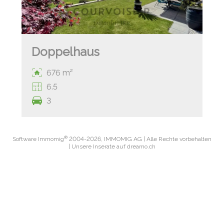
Doppelhaus
676 m²
6.5
3
®
Software Immomig
2004-2026, IMMOMIG AG | Alle Rechte vorbehalten
| Unsere Inserate auf
dreamo.ch