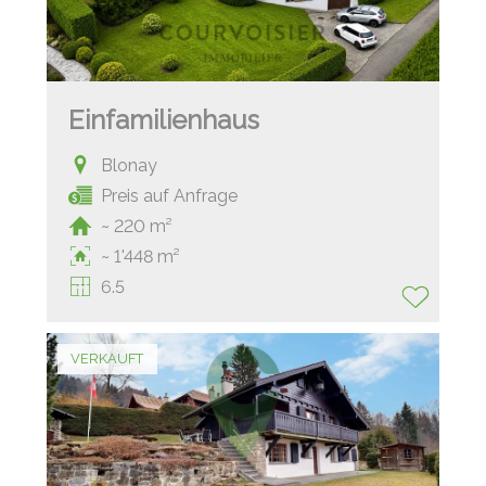
Einfamilienhaus
Blonay
Preis auf Anfrage
~ 220 m²
~ 1'448 m²
6.5
VERKAUFT