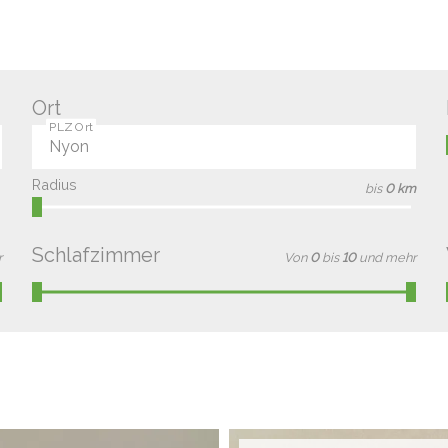
Ort
PLZ Ort
Radius
bis
0 km
Schlafzimmer
r
Von
0
bis
10
und mehr