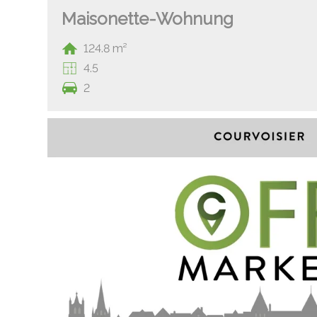
Maisonette-Wohnung
124.8 m²
4.5
2