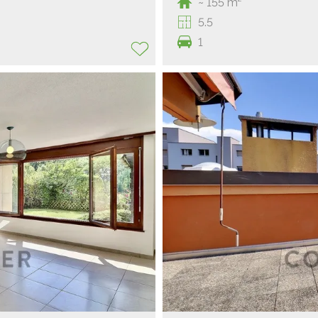
~ 155 m²
5.5
1