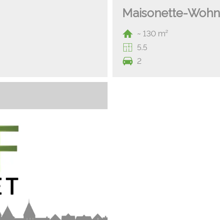
Maisonette-Woh
~ 130 m²
5.5
2