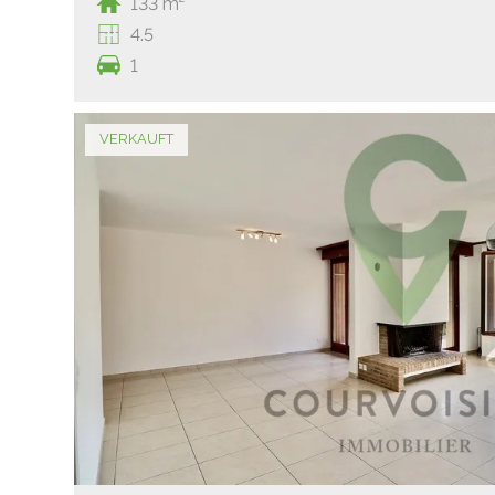
133 m²
4.5
1
VERKAUFT