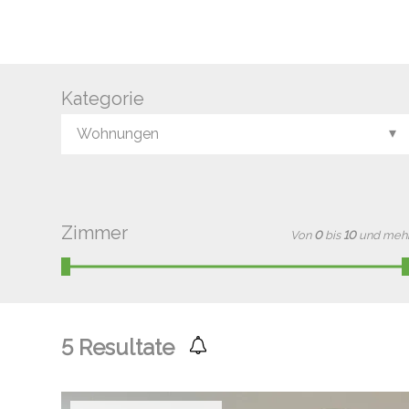
Kategorie
Wohnungen
Zimmer
Von
0
bis
10
und meh
5
Resultate