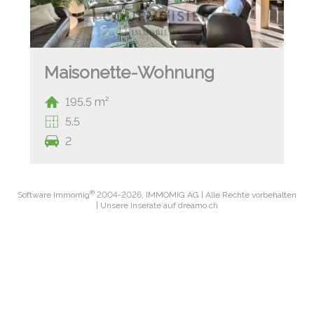
Maisonette-Wohnung
195.5 m²
5.5
2
®
Software Immomig
2004-2026, IMMOMIG AG | Alle Rechte vorbehalten
| Unsere Inserate auf
dreamo.ch