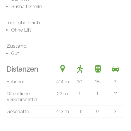
Bushaltestelle
Innenbereich
Ohne Lift
Zustand
Gut
Distanzen
Bahnhof
414 m
10'
15'
3'
Öffentliche
22 m
1'
1'
1'
Verkehrsmittel
Geschäfte
412 m
9'
9'
2'