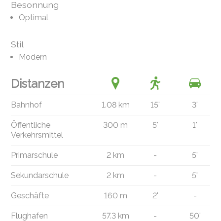
Besonnung
Optimal
Stil
Modern
Distanzen
Bahnhof
1.08 km
15'
3'
Öffentliche
300 m
5'
1'
Verkehrsmittel
Primarschule
2 km
-
5'
Sekundarschule
2 km
-
5'
Geschäfte
160 m
2'
-
Flughafen
57.3 km
-
50'