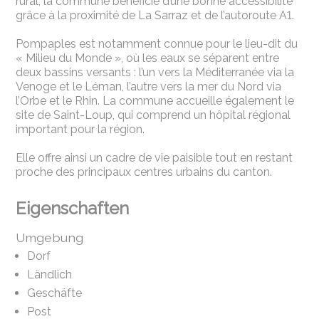
rural, la commune bénéficie d’une bonne accessibilité
grâce à la proximité de La Sarraz et de l’autoroute A1.
Pompaples est notamment connue pour le lieu-dit du
« Milieu du Monde », où les eaux se séparent entre
deux bassins versants : l’un vers la Méditerranée via la
Venoge et le Léman, l’autre vers la mer du Nord via
l’Orbe et le Rhin. La commune accueille également le
site de Saint-Loup, qui comprend un hôpital régional
important pour la région.
Elle offre ainsi un cadre de vie paisible tout en restant
proche des principaux centres urbains du canton.
Eigenschaften
Umgebung
Dorf
Ländlich
Geschäfte
Post