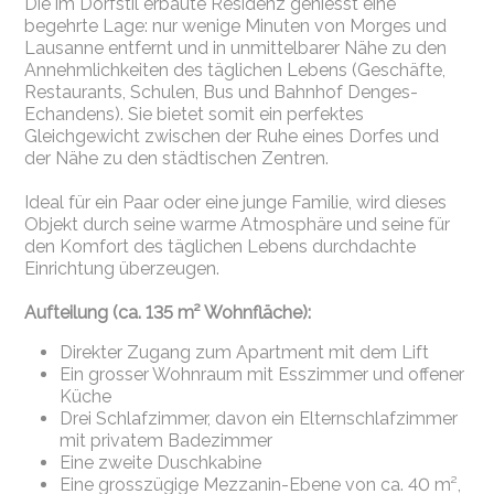
Die im Dorfstil erbaute Residenz geniesst eine
begehrte Lage: nur wenige Minuten von Morges und
Lausanne entfernt und in unmittelbarer Nähe zu den
Annehmlichkeiten des täglichen Lebens (Geschäfte,
Restaurants, Schulen, Bus und Bahnhof Denges-
Echandens). Sie bietet somit ein perfektes
Gleichgewicht zwischen der Ruhe eines Dorfes und
der Nähe zu den städtischen Zentren.
Ideal für ein Paar oder eine junge Familie, wird dieses
Objekt durch seine warme Atmosphäre und seine für
den Komfort des täglichen Lebens durchdachte
Einrichtung überzeugen.
Aufteilung (ca. 135 m² Wohnfläche):
Direkter Zugang zum Apartment mit dem Lift
Ein grosser Wohnraum mit Esszimmer und offener
Küche
Drei Schlafzimmer, davon ein Elternschlafzimmer
mit privatem Badezimmer
Eine zweite Duschkabine
Eine grosszügige Mezzanin-Ebene von ca. 40 m²,