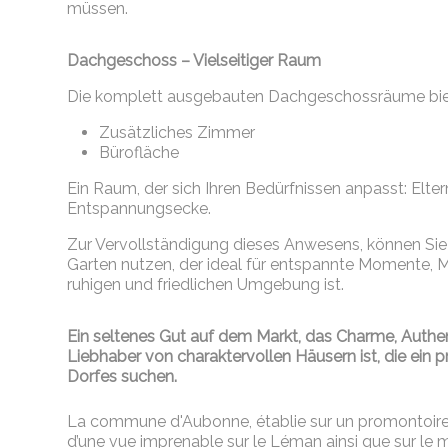
müssen.
Dachgeschoss – Vielseitiger Raum
Die komplett ausgebauten Dachgeschossräume biet
Zusätzliches Zimmer
Bürofläche
Ein Raum, der sich Ihren Bedürfnissen anpasst: Elt
Entspannungsecke.
Zur Vervollständigung dieses Anwesens, können Si
Garten nutzen, der ideal für entspannte Momente, 
ruhigen und friedlichen Umgebung ist.
Ein seltenes Gut auf dem Markt, das
Charme, Authent
Liebhaber von charaktervollen Häusern ist, die ein p
Dorfes suchen.
La commune d'Aubonne, établie sur un promontoire d
d’une vue imprenable sur le Léman ainsi que sur le