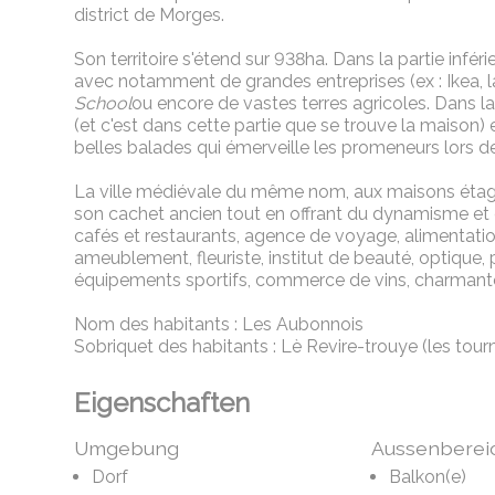
district de Morges.
Son territoire s'étend sur 938ha. Dans la partie infér
avec notamment de grandes entreprises (ex : Ikea, l
School
ou encore de vastes terres agricoles. Dans la 
(et c'est dans cette partie que se trouve la maison)
belles balades qui émerveille les promeneurs lors 
La ville médiévale du même nom, aux maisons étagée
son cachet ancien tout en offrant du dynamisme et 
cafés et restaurants, agence de voyage, alimentation,
ameublement, fleuriste, institut de beauté, optique,
équipements sportifs, commerce de vins, charmante p
Nom des habitants : Les Aubonnois
Sobriquet des habitants : Lè Revire-trouye (les tourn
Eigenschaften
Umgebung
Aussenberei
Dorf
Balkon(e)