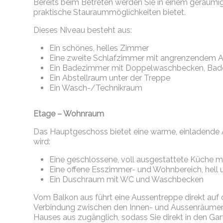
Bereits beim Betreten werden Sie in einem
geräumig
praktische Stauraummöglichkeiten bietet.
Dieses Niveau besteht aus:
Ein
schönes, helles Zimmer
Eine
zweite Schlafzimmer mit angrenzendem A
Ein
Badezimmer
mit Doppelwaschbecken, Ba
Ein
Abstellraum unter der Treppe
Ein
Wasch-/Technikraum
Etage – Wohnraum
Das Hauptgeschoss bietet eine warme, einladende A
wird:
Eine
geschlossene, voll ausgestattete Küche m
Eine
offene Esszimmer- und
Wohnbereich
, hell
Ein
Duschraum mit WC und Waschbecken
Vom Balkon aus führt eine Aussentreppe direkt auf 
Verbindung zwischen den Innen- und Aussenräumen s
Hauses aus zugänglich, sodass Sie direkt in den G