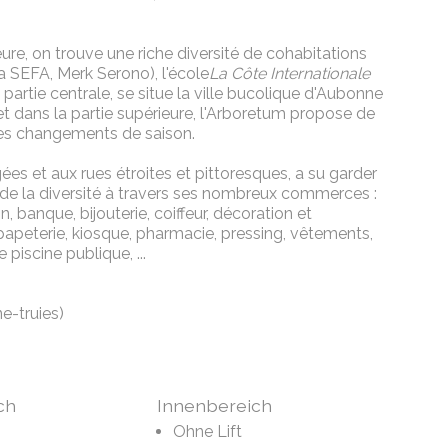
ieure, on trouve une riche diversité de cohabitations
a SEFA, Merk Serono), l'école
La Côte Internationale
partie centrale, se situe la ville bucolique d'Aubonne
 et dans la partie supérieure, l'Arboretum propose de
des changements de saison.
s et aux rues étroites et pittoresques, a su garder
de la diversité à travers ses nombreux commerces :
 banque, bijouterie, coiffeur, décoration et
 papeterie, kiosque, pharmacie, pressing, vêtements,
iscine publique, ...
e-truies)
ch
Innenbereich
Ohne Lift