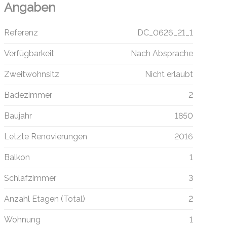
Angaben
Referenz
DC_0626_21_1
Verfügbarkeit
Nach Absprache
Zweitwohnsitz
Nicht erlaubt
Badezimmer
2
Baujahr
1850
Letzte Renovierungen
2016
Balkon
1
Schlafzimmer
3
Anzahl Etagen (Total)
2
Wohnung
1