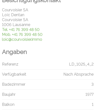
Besichtigungskontakt
Courvoisier SA
Loïc Dentan
Courvoisier SA
1006 Lausanne
Tel.
+41 76 399 48 50
Mob.
+41 76 399 48 50
loic@courvoisier.immo
Angaben
Referenz
LD_1025_4_2
Verfügbarkeit
Nach Absprache
Badezimmer
3
Baujahr
1977
Balkon
1