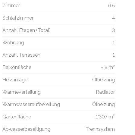
Zimmer
6.5
Schlafzimmer
4
Anzahl Etagen (Total)
3
Wohnung
1
Anzahl Terrassen
1
Balkonfläche
~ 8 m²
Heizanlage
Ölheizung
Wärmeverteilung
Radiator
Warmwasseraufbereitung
Ölheizung
Gartenfläche
~ 1'307 m²
Abwasserbeseitigung
Trennsystem