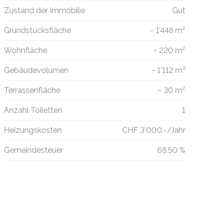
Zustand der Immobilie
Gut
Grundstücksfläche
~ 1'448 m²
Wohnfläche
~ 220 m²
Gebäudevolumen
~ 1'112 m³
Terrassenfläche
~ 30 m²
Anzahl Toiletten
1
Heizungskosten
CHF 3'000.-/Jahr
Gemeindesteuer
68.50 %