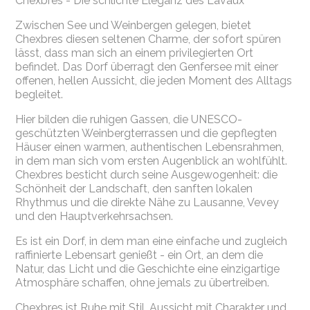
Chexbres - Die schlichte Eleganz des Lavaux
Zwischen See und Weinbergen gelegen, bietet
Chexbres diesen seltenen Charme, der sofort spüren
lässt, dass man sich an einem privilegierten Ort
befindet. Das Dorf überragt den Genfersee mit einer
offenen, hellen Aussicht, die jeden Moment des Alltags
begleitet.
Hier bilden die ruhigen Gassen, die UNESCO-
geschützten Weinbergterrassen und die gepflegten
Häuser einen warmen, authentischen Lebensrahmen,
in dem man sich vom ersten Augenblick an wohlfühlt.
Chexbres besticht durch seine Ausgewogenheit: die
Schönheit der Landschaft, den sanften lokalen
Rhythmus und die direkte Nähe zu Lausanne, Vevey
und den Hauptverkehrsachsen.
Es ist ein Dorf, in dem man eine einfache und zugleich
raffinierte Lebensart genießt - ein Ort, an dem die
Natur, das Licht und die Geschichte eine einzigartige
Atmosphäre schaffen, ohne jemals zu übertreiben.
Chexbres ist Ruhe mit Stil, Aussicht mit Charakter und