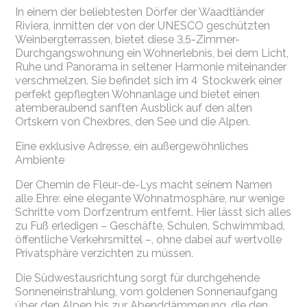
In einem der beliebtesten Dörfer der Waadtländer
Riviera, inmitten der von der UNESCO geschützten
Weinbergterrassen, bietet diese 3,5-Zimmer-
Durchgangswohnung ein Wohnerlebnis, bei dem Licht,
Ruhe und Panorama in seltener Harmonie miteinander
.
verschmelzen. Sie befindet sich im 4
Stockwerk einer
perfekt gepflegten Wohnanlage und bietet einen
atemberaubend sanften Ausblick auf den alten
Ortskern von Chexbres, den See und die Alpen.
Eine exklusive Adresse, ein außergewöhnliches
Ambiente
Der Chemin de Fleur-de-Lys macht seinem Namen
alle Ehre: eine elegante Wohnatmosphäre, nur wenige
Schritte vom Dorfzentrum entfernt. Hier lässt sich alles
zu Fuß erledigen – Geschäfte, Schulen, Schwimmbad,
öffentliche Verkehrsmittel –, ohne dabei auf wertvolle
Privatsphäre verzichten zu müssen.
Die Südwestausrichtung sorgt für durchgehende
Sonneneinstrahlung, vom goldenen Sonnenaufgang
über den Alpen bis zur Abenddämmerung, die den