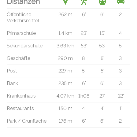
Distanzen
Öffentliche
252 m
6'
6'
2'
Verkehrsmittel
Primarschule
1.4 km
23'
15'
4'
Sekundarschule
3.63 km
53'
53'
5'
Geschäfte
290 m
8'
8'
3'
Post
227 m
5'
5'
3'
Bank
235 m
6'
6'
3'
Krankenhaus
4.07 km
1h08
27'
12'
Restaurants
150 m
4'
4'
1'
Park / Grünfläche
176 m
6'
6'
2'