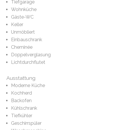
Tiefgarage
Wohnküche
Gäste-WC
Keller
Unmöbliert
Einbauschrank
Cheminée
Doppelverglasung
Lichtdurchflutet
Ausstattung
Moderne Küche
Kochherd
Backofen
Kühlschrank
Tiefkühler
Geschirrspüler