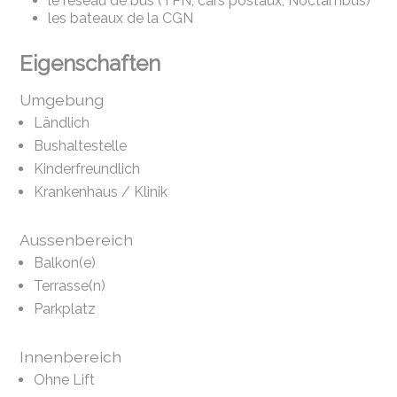
le réseau de bus (TPN, cars postaux, Noctambus)
les bateaux de la CGN
Eigenschaften
Umgebung
Ländlich
Bushaltestelle
Kinderfreundlich
Krankenhaus / Klinik
Aussenbereich
Balkon(e)
Terrasse(n)
Parkplatz
Innenbereich
Ohne Lift