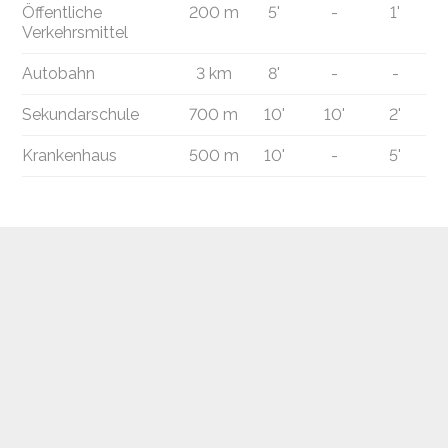
Öffentliche
200 m
5'
-
1'
Verkehrsmittel
Autobahn
3 km
8'
-
-
Sekundarschule
700 m
10'
10'
2'
Krankenhaus
500 m
10'
-
5'