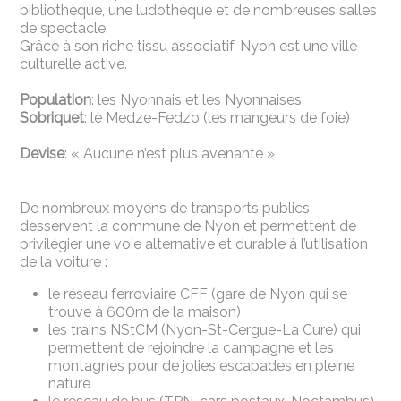
bibliothèque, une ludothèque et de nombreuses salles
de spectacle.
Grâce à son riche tissu associatif, Nyon est une ville
culturelle active.
Population
: les Nyonnais et les Nyonnaises
Sobriquet
: lè Medze-Fedzo (les mangeurs de foie)
Devise
: « Aucune n’est plus avenante »
De nombreux moyens de transports publics
desservent la commune de Nyon et permettent de
privilégier une voie alternative et durable à l’utilisation
de la voiture :
le réseau ferroviaire CFF (gare de Nyon qui se
trouve à 600m de la maison)
les trains NStCM (Nyon-St-Cergue-La Cure) qui
permettent de rejoindre la campagne et les
montagnes pour de jolies escapades en pleine
nature