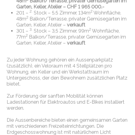
48m
Balkon/Terrasse, privater Gemüsegarten im
Garten, Keller, Atelier – CHF 1 965 000.-
2.
2
201 –
Stock – 5.5 Zimmer, 134m
Wohnfläche,
2
48m
Balkon/Terrasse, privater Gemüsegarten im
Garten, Keller, Atelier –
verkauft
3.
2
301 –
Stock – 3,5 Zimmer, 99m
Wohnfläche,
2
77m
Balkon/Terrasse, privater Gemüsegarten im
Garten, Keller, Atelier –
verkauft
Zu jeder Wohnung gehören ein Aussenparkplatz
(zusätzlich), ein Veloraum mit 4 Stellplätzen pro
Wohnung, ein Keller und ein Werkstattraum im
Untergeschoss, der den Bewohnern zusätzlichen Platz
bietet.
Zur Förderung der sanften Mobilität können
Ladestationen für Elektroautos und E-Bikes installiert
werden.
Die Aussenbereiche bieten einen gemeinsamen Garten
mit verschiedenen Freizeiteinrichtungen. Die
Erdgeschosswohnung ist mit natürlichem Licht