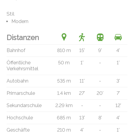
Stil
Modern
Distanzen
Bahnhof
810 m
15'
9'
4'
Öffentliche
50 m
1'
-
1'
Verkehrsmittel
Autobahn
535 m
11'
-
3'
Primarschule
1.4 km
27'
20'
7'
Sekundarschule
2.29 km
-
-
12'
Hochschule
685 m
13'
8'
4'
Geschäfte
210 m
4'
-
1'