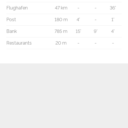
Flughafen
47 km
-
-
36'
Post
180 m
4'
-
1'
Bank
785 m
15'
9'
4'
Restaurants
20 m
-
-
-