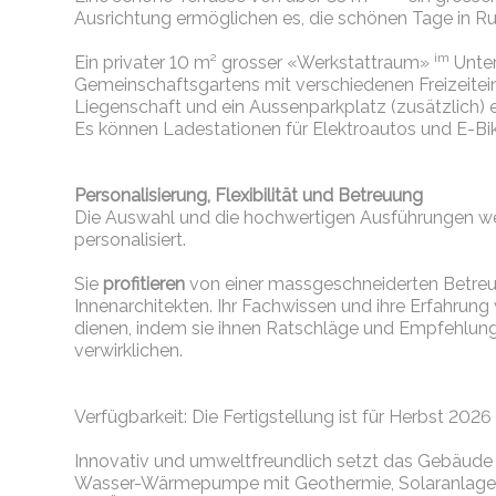
Ausrichtung ermöglichen es, die schönen Tage in R
im
Ein privater 10 m² grosser «Werkstattraum»
Unter
Gemeinschaftsgartens mit verschiedenen Freizeiteinr
Liegenschaft und ein Aussenparkplatz (zusätzlich)
Es können Ladestationen für Elektroautos und E-Bike
Personalisierung,
Flexibilität und Betreuung
Die Auswahl und die hochwertigen Ausführungen w
personalisiert.
Sie
profitieren
von einer massgeschneiderten Betreu
Innenarchitekten. Ihr Fachwissen und ihre Erfahrun
dienen, indem sie ihnen Ratschläge und Empfehlun
verwirklichen.
Verfügbarkeit: Die Fertigstellung ist für Herbst 2026
Innovativ und umweltfreundlich setzt das Gebäude auf
Wasser-Wärmepumpe mit Geothermie, Solaranlage usw