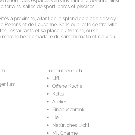
 renom, des espaces verts invitant à la détente, ainsi
 terrains, salles de sport, parcs et piscines.
ivités à proximité, allant de la splendide plage de Vidy-
 de Renens et de Lausanne. Sans oublier le centre-ville
s, restaurants et sa place du Marché, où se
e le marché hebdomadaire du samedi matin et celui du
ch
Innenbereich
Lift
gentum
Offene Küche
Keller
Atelier
Einbauschrank
Hell
Natürliches Licht
Mit Charme