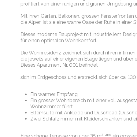
profitiert von einer ruhigen und grünen Umgebung und
Mit ihren Gärten, Balkonen, grossen Fensterfronte
die Alpen ist sie eine wahre Oase der Ruhe in einer S
Dieses moderne Bauprojekt mit industriellem Desig
für einen optimalen Wohnkomfort.
Die Wohnresidenz zeichnet sich durch ihren intime
die jeweils auf einer eigenen Etage liegen und über e
Dieses Apartment Nr. 001 befindet
sich im Erdgeschoss und erstreckt sich über ca. 130 
Ein warmer Empfang
Ein grosser Wohnbereich mit einer voll ausges
Wohnzimmer führt
Elternsuite mit Ankleide und Duschbad (Dusc
Zwei Schlafzimmer mit Kleiderschränken und 
und
Eine schöne Terrasse von über 35 m²
ein grosser