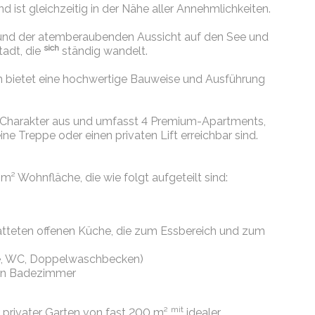
 ist gleichzeitig in der Nähe aller Annehmlichkeiten.
n und der atemberaubenden Aussicht auf den See und
sich
tadt, die
ständig wandelt.
n bietet eine hochwertige Bauweise und Ausführung
n Charakter aus und umfasst 4 Premium-Apartments,
ine Treppe oder einen privaten Lift erreichbar sind.
m² Wohnfläche, die wie folgt aufgeteilt sind:
tatteten offenen Küche, die zum Essbereich und zum
he, WC, Doppelwaschbecken)
ein Badezimmer
mit
 privater Garten von fast 200 m²
idealer