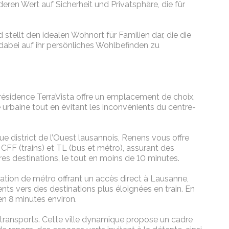
ren Wert auf Sicherheit und Privatsphäre, die für
tellt den idealen Wohnort für Familien dar, die die
abei auf ihr persönliches Wohlbefinden zu
a résidence TerraVista offre un emplacement de choix,
urbaine tout en évitant les inconvénients du centre-
que district de l’Ouest lausannois, Renens vous offre
CFF (trains) et TL (bus et métro), assurant des
res destinations, le tout en moins de 10 minutes.
tion de métro offrant un accès direct à Lausanne,
ts vers des destinations plus éloignées en train. En
en 8 minutes environ.
de transports. Cette ville dynamique propose un cadre