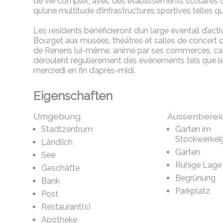
de vie complet, avec des établissements scolaires de
qu’une multitude d’infrastructures sportives telles que
Les résidents bénéficieront d’un large éventail d’act
Bourget aux musées, théâtres et salles de concert
de Renens lui-même, animé par ses commerces, café
déroulent régulièrement des événements tels qu
mercredi en fin d’après-midi.
Eigenschaften
Umgebung
Aussenberei
Stadtzentrum
Garten im
Stockwerkei
Ländlich
Garten
See
Ruhige Lage
Geschäfte
Begrünung
Bank
Parkplatz
Post
Restaurant(s)
Apotheke