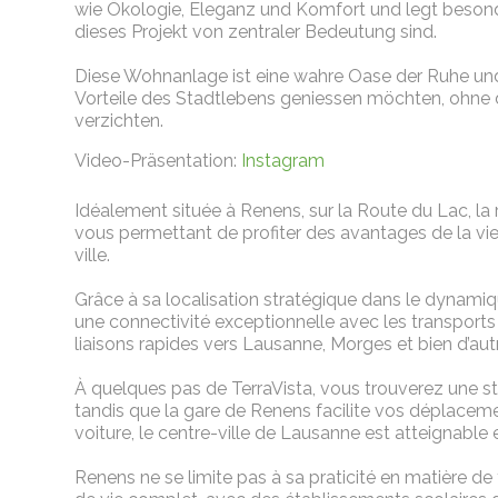
wie Ökologie, Eleganz und Komfort und legt besonde
dieses Projekt von zentraler Bedeutung sind.
Diese Wohnanlage ist eine wahre Oase der Ruhe und s
Vorteile des Stadtlebens geniessen möchten, ohne d
verzichten.
Video-Präsentation:
Instagram
Idéalement située à Renens, sur la Route du Lac, l
vous permettant de profiter des avantages de la vie 
ville.
Grâce à sa localisation stratégique dans le dynami
une connectivité exceptionnelle avec les transports 
liaisons rapides vers Lausanne, Morges et bien d’aut
À quelques pas de TerraVista, vous trouverez une sta
tandis que la gare de Renens facilite vos déplacemen
voiture, le centre-ville de Lausanne est atteignable 
Renens ne se limite pas à sa praticité en matière 