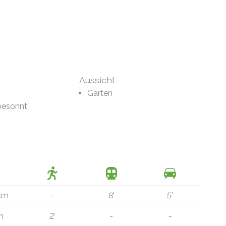
Aussicht
Garten
besonnt
 km
-
8'
5'
m
2'
-
-