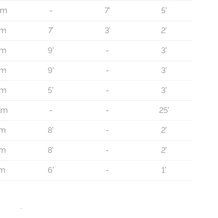
km
-
7'
5'
 m
7'
3'
2'
 m
9'
-
3'
 m
9'
-
3'
 m
5'
-
3'
 km
-
-
25'
 m
8'
-
2'
 m
8'
-
2'
 m
6'
-
1'
®
Immomig
2004-2026, IMMOMIG AG | Alle Rechte vorbehalten | Unsere Inserate a