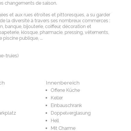
des changements de saison.
s et aux rues étroites et pittoresques, a su garder
de la diversité à travers ses nombreux commerces :
 banque, bijouterie, coiffeur, décoration et
 papeterie, kiosque, pharmacie, pressing, vêtements,
iscine publique, ...
e-truies)
ch
Innenbereich
Offene Küche
Keller
Einbauschrank
rkplatz
Doppelverglasung
Hell
Mit Charme