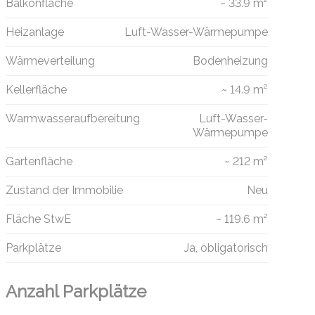
Balkonfläche
~ 33.9 m²
Heizanlage
Luft-Wasser-Wärmepumpe
Wärmeverteilung
Bodenheizung
Kellerfläche
~ 14.9 m²
Warmwasseraufbereitung
Luft-Wasser-
Wärmepumpe
Gartenfläche
~ 212 m²
Zustand der Immobilie
Neu
Fläche StwE
~ 119.6 m²
Parkplätze
Ja, obligatorisch
Anzahl Parkplätze