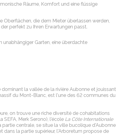
armonische Räume, Komfort und eine flüssige
ie Oberflächen, die dem Mieter überlassen werden,
 der perfekt zu Ihren Erwartungen passt.
n unabhängiger Garten, eine überdachte
ominant la vallée de la rivière Aubonne et jouissant
 massif du Mont-Blanc, est l'une des 62 communes du
ieure, on trouve une riche diversité de cohabitations
la SEFA, Merk Serono), l'école
La Côte Internationale
 partie centrale, se situe la ville bucolique d'Aubonne
et dans la partie supérieur, l'Arboretum propose de