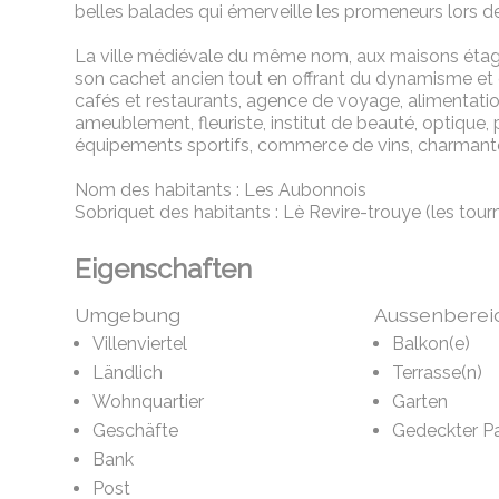
belles balades qui émerveille les promeneurs lors 
La ville médiévale du même nom, aux maisons étagée
son cachet ancien tout en offrant du dynamisme et 
cafés et restaurants, agence de voyage, alimentation,
ameublement, fleuriste, institut de beauté, optique,
équipements sportifs, commerce de vins, charmante p
Nom des habitants : Les Aubonnois
Sobriquet des habitants : Lè Revire-trouye (les tourn
Eigenschaften
Umgebung
Aussenberei
Villenviertel
Balkon(e)
Ländlich
Terrasse(n)
Wohnquartier
Garten
Geschäfte
Gedeckter Pa
Bank
Post