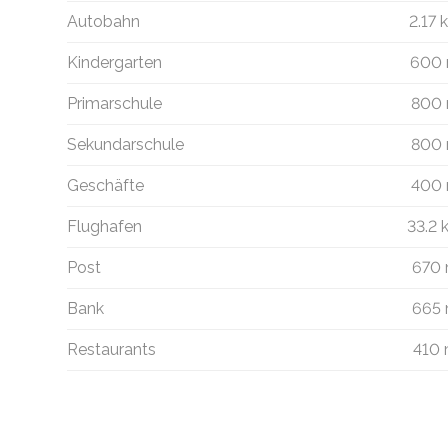
Autobahn
2.17 
Kindergarten
600
Primarschule
800
Sekundarschule
800
Geschäfte
400
Flughafen
33.2
Post
670
Bank
665
Restaurants
410
Software 