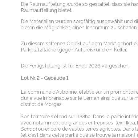
Die Raumaufteilung wurde so gestaltet, dass sie h
Raumaufteilung bietet.
Die Materialien wurden sorgfältig ausgewählt und d
bieten die Möglichkeit, einen Innenraum zu schaffen,
Zu diesem seltenen Objekt auf dem Markt gehört ei
Parkplatzfläche (gegen Aufpreis) und ein Keller.
Die Fertigstellung ist für Ende 2026 vorgesehen.
Lot Nr. 2 - Gebäude 1
La commune d'Aubonne, établie sur un promontoire d
d’une vue imprenable sur le Léman ainsi que sur le
district de Morges.
Son territoire s'étend sur 938ha. Dans la partie infér
avec notamment de grandes entreprises (ex : Ikea, 
School
ou encore de vastes terres agricoles. Dans la
(et c'est dans cette partie que se trouve la maison) 